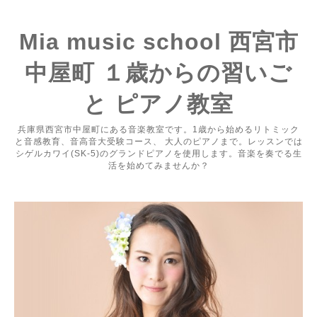
Mia music school 西宮市
中屋町 １歳からの習いご
と ピアノ教室
兵庫県西宮市中屋町にある音楽教室です。1歳から始めるリトミック
と音感教育、音高音大受験コース、 大人のピアノまで。レッスンでは
シゲルカワイ(SK-5)のグランドピアノを使用します。音楽を奏でる生
活を始めてみませんか？